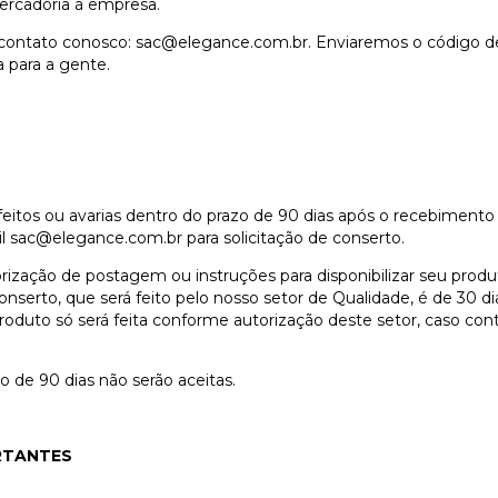
mercadoria à empresa.
m contato conosco:
sac@elegance.com.br
. Enviaremos o código de
a para a gente.
feitos ou avarias dentro do prazo de 90 dias após o recebimen
il
sac@elegance.com.br
para solicitação de conserto.
ização de postagem ou instruções para disponibilizar seu produ
conserto, que será feito pelo nosso setor de Qualidade, é de 30 
oduto só será feita conforme autorização deste setor, caso cont
o de 90 dias não serão aceitas.
RTANTES