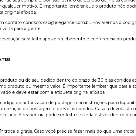
er da sua compra e, por isso, dentro do período de 7 dias corri
 qualquer motivo. É importante lembrar que o produto não pode 
 original afixada.
 em contato conosco:
sac@elegance.com.br
. Enviaremos o código
 volta para a gente.
à devolução será feito após o recebimento e conferência do prod
TIS!
m produto ou do seu pedido dentro do prazo de 30 dias corridos 
o produto ou mesmo valor. É importante lembrar que para a sol
avado e deve estar com a etiqueta original afixada.
 código de autorização de postagem ou instruções para disponibi
autorização de postagem é de 5 dias corridos. Caso a devolução n
ncelado. A reabertura pode ser feita se ainda estiver dentro do pr
1ª troca é grátis. Caso você precise fazer mais do que uma tro