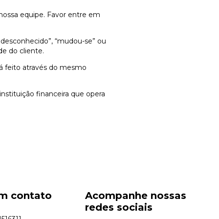
nossa equipe. Favor entre em
io desconhecido”, “mudou-se” ou
de do cliente.
rá feito através do mesmo
instituição financeira que opera
em contato
Acompanhe nossas
redes sociais
516311