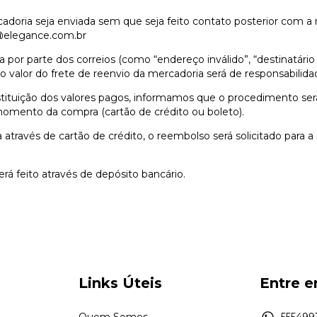
oria seja enviada sem que seja feito contato posterior com a 
elegance.com.br
 por parte dos correios (como “endereço inválido”, “destinatár
 o valor do frete de reenvio da mercadoria será de responsabilida
tituição dos valores pagos, informamos que o procedimento se
omento da compra (cartão de crédito ou boleto).
 através de cartão de crédito, o reembolso será solicitado para a 
rá feito através de depósito bancário.
Links Úteis
Entre 
Quem Somos
5554991