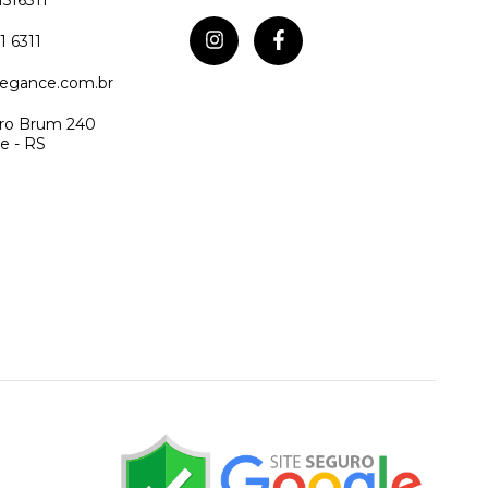
1 6311
egance.com.br
iro Brum 240
e - RS